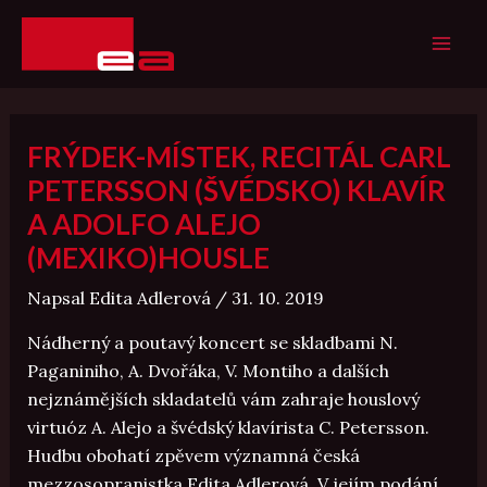
Přeskočit
MAI
na
ME
obsah
FRÝDEK-MÍSTEK, RECITÁL CARL
PETERSSON (ŠVÉDSKO) KLAVÍR
A ADOLFO ALEJO
(MEXIKO)HOUSLE
Napsal
Edita Adlerová
/
31. 10. 2019
Nádherný a poutavý koncert se skladbami N.
Paganiniho, A. Dvořáka, V. Montiho a dalších
nejznámějších skladatelů vám zahraje houslový
virtuóz A. Alejo a švédský klavírista C. Petersson.
Hudbu obohatí zpěvem významná česká
mezzosopranistka Edita Adlerová. V jejím podání